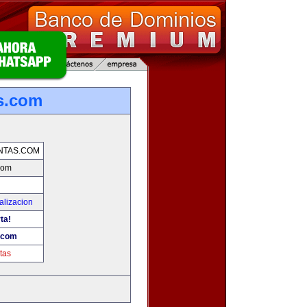
s.com
NTAS.COM
com
alizacion
ta!
.com
tas