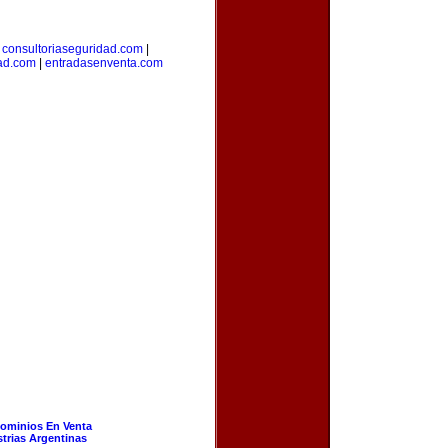
|
consultoriaseguridad.com
|
dad.com
|
entradasenventa.com
ominios En Venta
strias Argentinas