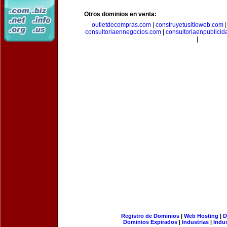
Otros dominios en venta:
outletdecompras.com
|
construyetusitioweb.com
consultoriaennegocios.com
|
consultoriaenpublici
|
Registro de Dominios
|
Web Hosting
|
D
Dominios Expirados
|
Industrias
|
Indu