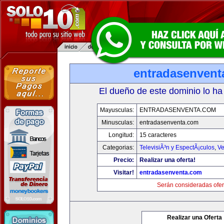
entradasenvent
El dueño de este dominio lo ha
Mayusculas:
ENTRADASENVENTA.COM
Minusculas:
entradasenventa.com
Longitud:
15 caracteres
Categorias:
TelevisiÃ³n y EspectÃ¡culos
,
Ve
Precio:
Realizar una oferta!
Visitar!
entradasenventa.com
Serán consideradas ofer
Realizar una Oferta