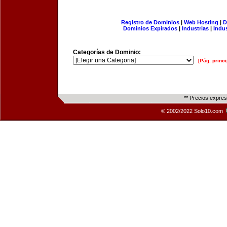
Registro de Dominios
|
Web Hosting
|
D
Dominios Expirados
|
Industrias
|
Indu
Categorías de Dominio:
[Pág. princi
** Precios expre
© 2002/2022 Solo10.com