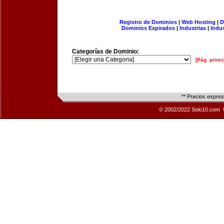
Registro de Dominios
|
Web Hosting
|
D
Dominios Expirados
|
Industrias
|
Indu
Categorías de Dominio:
[Pág. princi
** Precios expre
© 2002/2022 Solo10.com