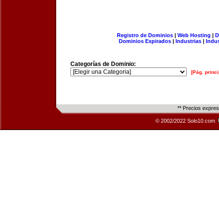
Registro de Dominios
|
Web Hosting
|
D
Dominios Expirados
|
Industrias
|
Indu
Categorías de Dominio:
[Pág. princi
** Precios expre
© 2002/2022 Solo10.com