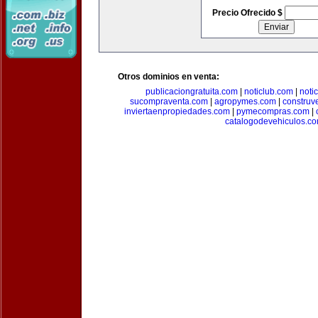
Precio Ofrecido $
Otros dominios en venta:
publicaciongratuita.com
|
noticlub.com
|
noti
sucompraventa.com
|
agropymes.com
|
construv
inviertaenpropiedades.com
|
pymecompras.com
|
catalogodevehiculos.c