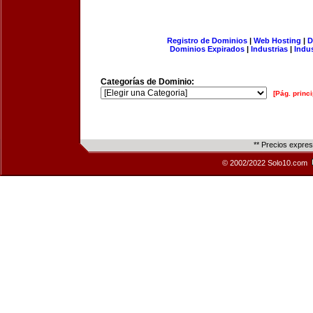
Registro de Dominios
|
Web Hosting
|
D
Dominios Expirados
|
Industrias
|
Indu
Categorías de Dominio:
[Pág. princi
** Precios expre
© 2002/2022 Solo10.com