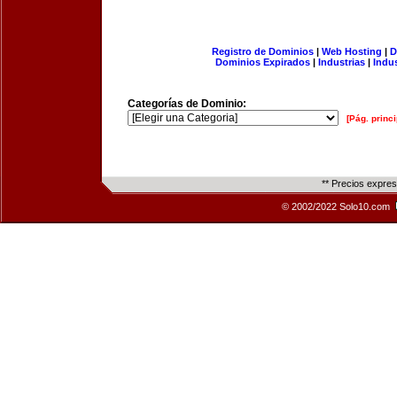
Registro de Dominios
|
Web Hosting
|
D
Dominios Expirados
|
Industrias
|
Indu
Categorías de Dominio:
[Pág. princi
** Precios expre
© 2002/2022 Solo10.com