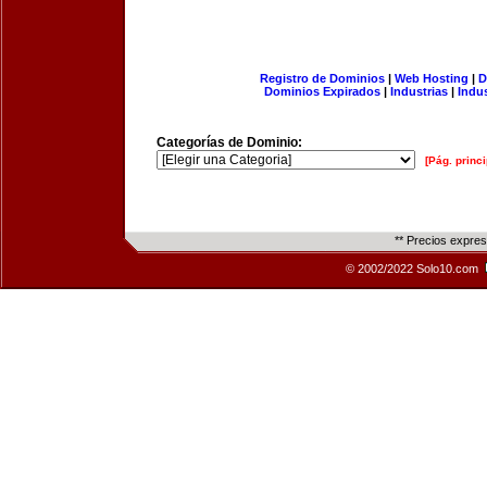
Registro de Dominios
|
Web Hosting
|
D
Dominios Expirados
|
Industrias
|
Indu
Categorías de Dominio:
[Pág. princi
** Precios expre
© 2002/2022 Solo10.com