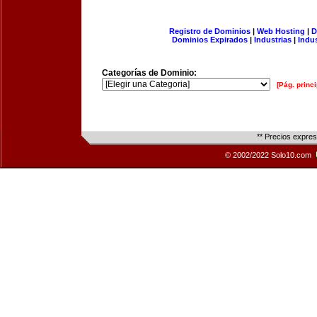
Registro de Dominios
|
Web Hosting
|
D
Dominios Expirados
|
Industrias
|
Indu
Categorías de Dominio:
[Pág. princi
** Precios expre
© 2002/2022 Solo10.com