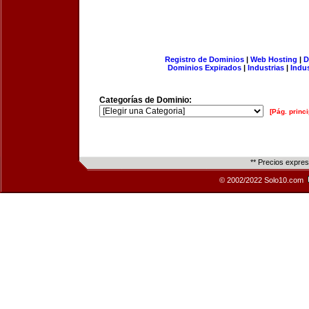
Registro de Dominios
|
Web Hosting
|
D
Dominios Expirados
|
Industrias
|
Indu
Categorías de Dominio:
[Pág. princi
** Precios expre
© 2002/2022 Solo10.com