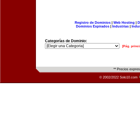
Registro de Dominios
|
Web Hosting
|
D
Dominios Expirados
|
Industrias
|
Indu
Categorías de Dominio:
[Pág. princi
** Precios expre
© 2002/2022 Solo10.com