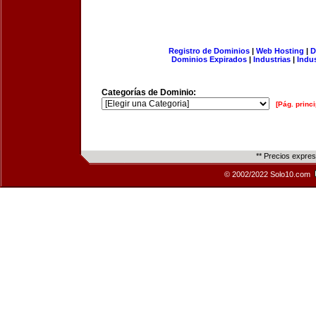
Registro de Dominios
|
Web Hosting
|
D
Dominios Expirados
|
Industrias
|
Indu
Categorías de Dominio:
[Pág. princi
** Precios expre
© 2002/2022 Solo10.com