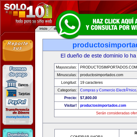
productosimport
El dueño de este dominio lo ha
Mayusculas:
PRODUCTOSIMPORTADOS.CO
Minusculas:
productosimportados.com
Longitud:
19 caracteres
Categorias:
Compras y Comercio ElectrÃ³nico
Precio:
$7,800.00
Visitar!
productosimportados.com
Serán consideradas ofer
R