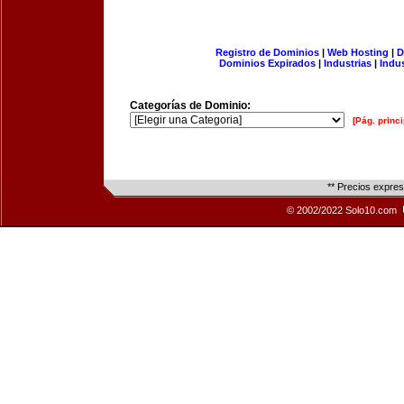
Registro de Dominios
|
Web Hosting
|
D
Dominios Expirados
|
Industrias
|
Indu
Categorías de Dominio:
[Pág. princi
** Precios expre
© 2002/2022 Solo10.com