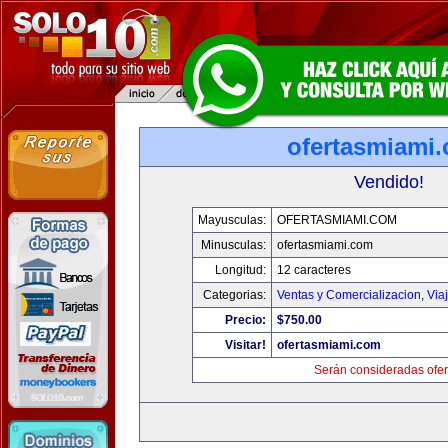
ofertasmiami
Vendido!
Mayusculas:
OFERTASMIAMI.COM
Minusculas:
ofertasmiami.com
Longitud:
12 caracteres
Categorias:
Ventas y Comercializacion
,
Via
Precio:
$750.00
Visitar!
ofertasmiami.com
Serán consideradas ofer