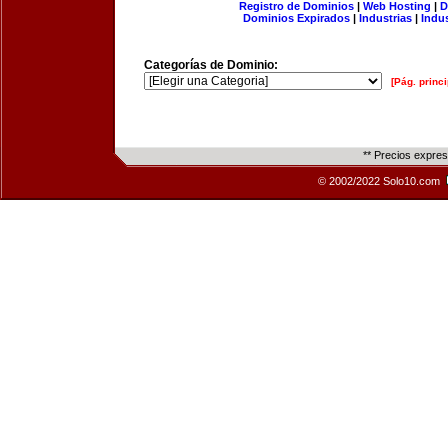
Registro de Dominios
|
Web Hosting
|
D
Dominios Expirados
|
Industrias
|
Indu
Categorías de Dominio:
[Pág. princi
** Precios expre
© 2002/2022 Solo10.com