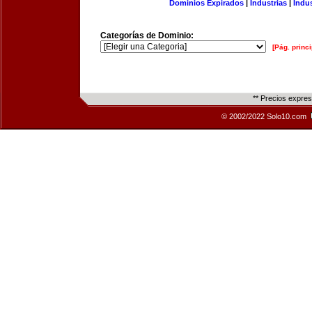
Dominios Expirados
|
Industrias
|
Indu
Categorías de Dominio:
[Pág. princi
** Precios expre
© 2002/2022 Solo10.com