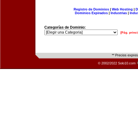
Registro de Dominios
|
Web Hosting
|
D
Dominios Expirados
|
Industrias
|
Indu
Categorías de Dominio:
[Pág. princi
** Precios expre
© 2002/2022 Solo10.com