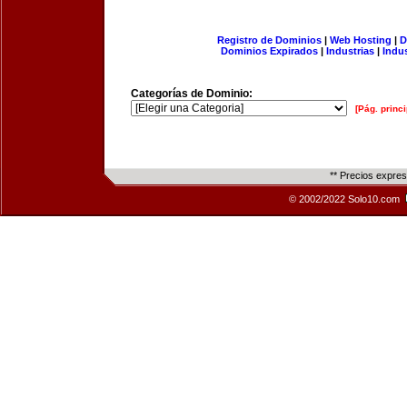
Registro de Dominios
|
Web Hosting
|
D
Dominios Expirados
|
Industrias
|
Indu
Categorías de Dominio:
[Pág. princi
** Precios expre
© 2002/2022 Solo10.com