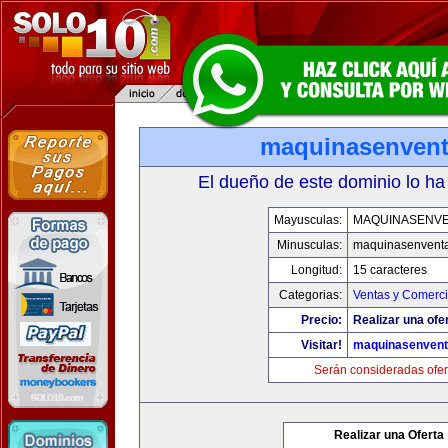
maquinasenven
El dueño de este dominio lo ha
Mayusculas:
MAQUINASENV
Minusculas:
maquinasenvent
Longitud:
15 caracteres
Categorias:
Ventas y Comerci
Precio:
Realizar una ofe
Visitar!
maquinasenven
Serán consideradas ofer
Realizar una Oferta