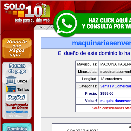
maquinariasenve
El dueño de este dominio lo ha
Mayusculas:
MAQUINARIASEN
Minusculas:
maquinariasenven
Longitud:
18 caracteres
Categorias:
Ventas y Comercial
Precio:
$999.00
Visitar!
maquinariasenve
Serán consideradas ofer
R