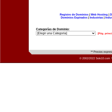
Registro de Dominios
|
Web Hosting
|
D
Dominios Expirados
|
Industrias
|
Indu
Categorías de Dominio:
[Pág. princi
** Precios expre
© 2002/2022 Solo10.com