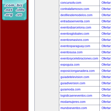
concursotv.com
Ofertar
contratafamosos.com
Ofertar
desfilesdemodelos.com
Ofertar
entradasenventa.com
Ofertar
eventosbarcelona.com
Ofertar
eventosglobales.com
Ofertar
eventosmasivos.com
Ofertar
eventosparaguay.com
Ofertar
eventosusa.com
Ofertar
eventosycelebraciones.com
Ofertar
expoguia.com
Ofertar
exposicionganadera.com
Ofertar
guiadetelevision.com
Ofertar
guiadiversion.com
Ofertar
guiamoda.com
Ofertar
logisticaeneventos.com
Ofertar
modamujeres.com
Ofertar
mundoeventos.com
Ofertar